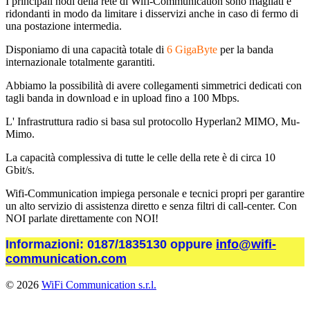
I principali nodi della rete di Wifi-Communication sono magliati e
ridondanti in modo da limitare i disservizi anche in caso di fermo di
una postazione intermedia.
Disponiamo di una capacità totale di
6 G
igaByte
per la banda
internazionale totalmente garantiti.
Abbiamo la possibilità di avere collegamenti simmetrici dedicati con
tagli banda in download e in upload fino a 100 Mbps.
L' Infrastruttura radio si basa sul protocollo Hyperlan2 MIMO, Mu-
Mimo.
La capacità complessiva di tutte le celle della rete è di circa 10
Gbit/s.
Wifi-Communication impiega personale e tecnici propri per garantire
un alto servizio di assistenza diretto e senza filtri di call-center. Con
NOI parlate direttamente con NOI!
Informazioni: 0187/1835130 oppure
info@wifi-
communication.com
© 2026
WiFi Communication s.r.l.