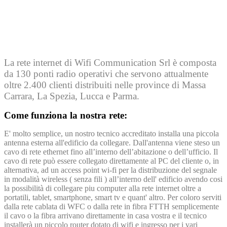
La rete internet di Wifi Communication Srl è composta
da 130 ponti radio operativi che servono attualmente
oltre 2.400 clienti distribuiti nelle province di Massa
Carrara, La Spezia, Lucca e Parma.
Come funziona la nostra rete:
E' molto semplice, un nostro tecnico accreditato installa una piccola
antenna esterna all'edificio da collegare. Dall'antenna viene steso un
cavo di rete ethernet fino all’interno dell’abitazione o dell’ufficio. Il
cavo di rete può essere collegato direttamente al PC del cliente o, in
alternativa, ad un access point wi-fi per la distribuzione del segnale
in modalità wireless ( senza fili ) all’interno dell' edificio avendo cosi
la possibilità di collegare piu computer alla rete internet oltre a
portatili, tablet, smartphone, smart tv e quant' altro. Per coloro serviti
dalla rete cablata di WFC o dalla rete in fibra FTTH semplicemente
il cavo o la fibra arrivano direttamente in casa vostra e il tecnico
installerà un piccolo router dotato di wifi e ingresso per i vari